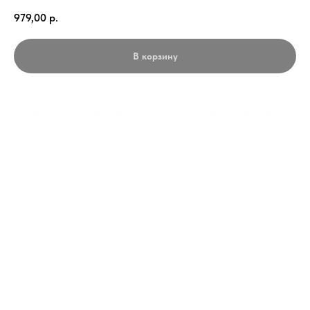
979,00
р.
В корзину
Спинная часть говяжья
Сертификат: ЕАЭС N RU Д-RU.PA10.B.11257/23 от 28.11.2023г по 26.11.2026г