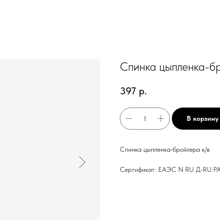
Спинка цыпленка-бр
397
р.
В корзину
Спинка цыпленка-бройлера к/в
Сертификат: ЕАЭС N RU Д-RU.PA10