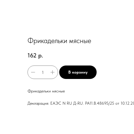
Фрикадельки мясные
162
р.
В корзину
Фрикадельки мясные
Декларация: ЕАЭС N RU Д-RU. РА11.В.48695/25 от 10.12.20