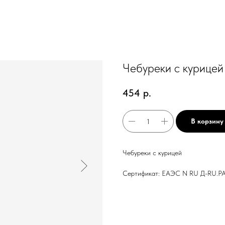
Чебуреки с курицей
454
р.
В корзину
Чебуреки с курицей
Сертификат: ЕАЭС N RU Д-RU.PA0