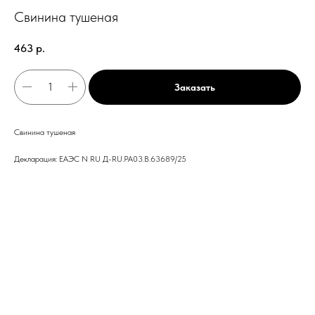
Свинина тушеная
463
р.
Заказать
Свинина тушеная
Декларация: ЕАЭС N RU Д-RU.РА03.В.63689/25